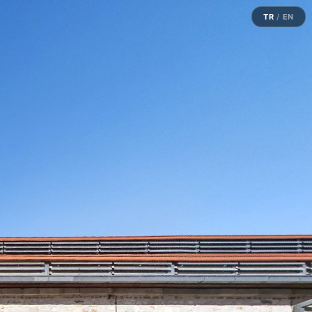
TR
/
EN